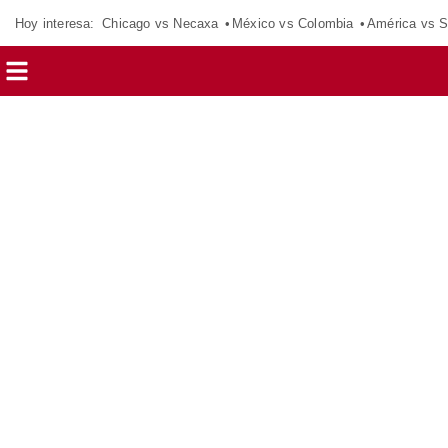
Hoy interesa:
Chicago vs Necaxa
México vs Colombia
América vs S