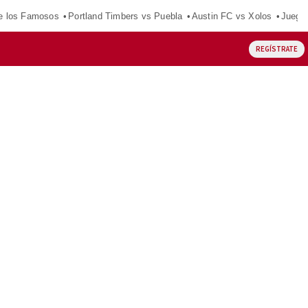
e los Famosos
Portland Timbers vs Puebla
Austin FC vs Xolos
Juego
REGÍSTRATE