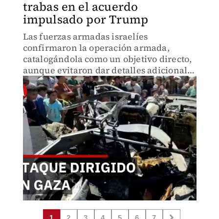
trabas en el acuerdo
impulsado por Trump
Las fuerzas armadas israelíes
confirmaron la operación armada,
catalogándola como un objetivo directo,
aunque evitaron dar detalles adicionales
sobre la identidad o las actividades de
las personas que se encontraban dentro
de la unidad destruida.
1
2
3
4
5
6
7