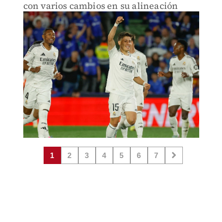
con varios cambios en su alineación
1
2
3
4
5
6
7