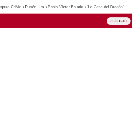
púrpura CdMx
Rubén Lira
Pablo Víctor Balario
‘La Casa del Dragón’
REGÍSTRATE