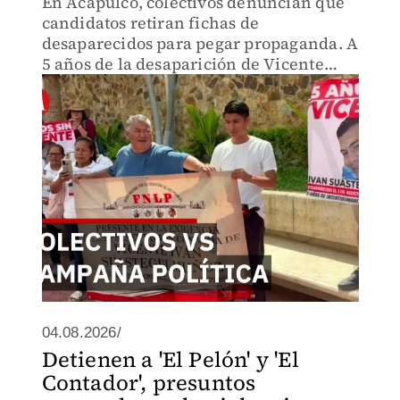
En Acapulco, colectivos denuncian que
candidatos retiran fichas de
desaparecidos para pegar propaganda. A
5 años de la desaparición de Vicente
Suástegui, familias exigen no tapen
rostros de seres queridos. Crisis de
violencia que políticos ignoran.
04.08.2026/
Detienen a 'El Pelón' y 'El
Contador', presuntos