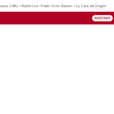
púrpura CdMx
Rubén Lira
Pablo Víctor Balario
‘La Casa del Dragón’
REGÍSTRATE