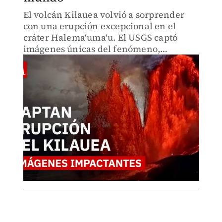
El volcán Kilauea volvió a sorprender
con una erupción excepcional en el
cráter Hale­maʻumaʻu. El USGS captó
imágenes únicas del fenómeno,
mostrando actividad poco común
incluso para uno de los volcanes más
activos del mundo.