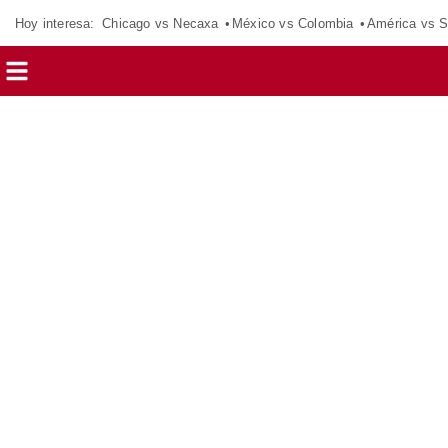
Hoy interesa:
Chicago vs Necaxa
México vs Colombia
América vs S