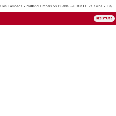
e los Famosos
Portland Timbers vs Puebla
Austin FC vs Xolos
Juego
REGÍSTRATE