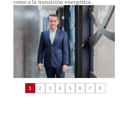
como a la transición energética.
1
2
3
4
5
6
7