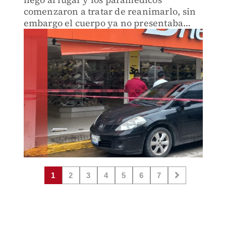
comenzaron a tratar de reanimarlo, sin
embargo el cuerpo ya no presentaba
signos vitales.
1
2
3
4
5
6
7