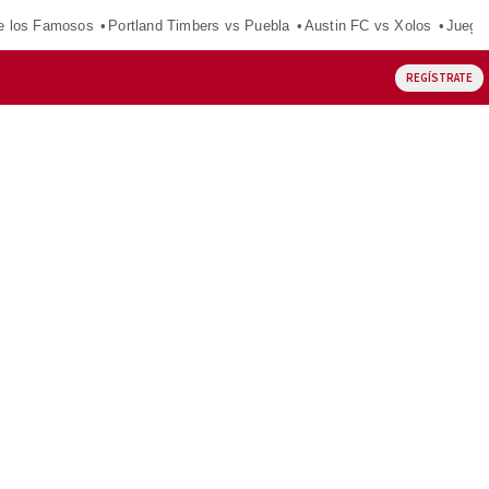
e los Famosos
Portland Timbers vs Puebla
Austin FC vs Xolos
Juego
REGÍSTRATE