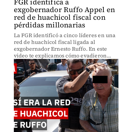
FGR identifica a
exgobernador Ruffo Appel en
red de huachicol fiscal con
pérdidas millonarias
La FGR identificó a cinco líderes en una
red de huachicol fiscal ligada al
exgobernador Ernesto Ruffo. En este
video te explicamos cómo evadieron
más de 166 millones de pesos al
importar gasolina desde Estados Unidos
mediante empresas aduanales.