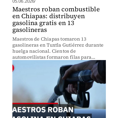
05.06.2026/
Maestros roban combustible
en Chiapas: distribuyen
gasolina gratis en 13
gasolineras
Maestros de Chiapas tomaron 13
gasolineras en Tuxtla Gutiérrez durante
huelga nacional. Cientos de
automovilistas formaron filas para
combustible mientras sector
empresarial denuncia pérdidas de 3
millones diarios.