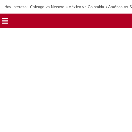
Hoy interesa:
Chicago vs Necaxa
México vs Colombia
América vs S