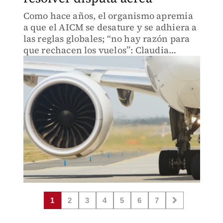
Como hace años, el organismo apremia
a que el AICM se desature y se adhiera a
las reglas globales; “no hay razón para
que rechacen los vuelos”: Claudia
Sheinbaum
1
2
3
4
5
6
7