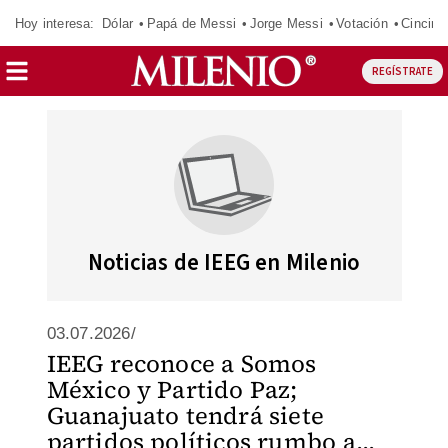
Hoy interesa:
Dólar
Papá de Messi
Jorge Messi
Votación
Cincinn
REGÍSTRATE
Noticias de IEEG en Milenio
03.07.2026/
IEEG reconoce a Somos
México y Partido Paz;
Guanajuato tendrá siete
partidos políticos rumbo a...