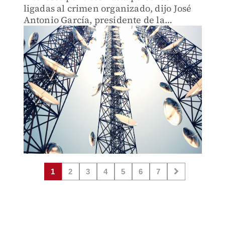
ligadas al crimen organizado, dijo José
Antonio García, presidente de la
cámara.
1
2
3
4
5
6
7