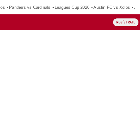
tos
Panthers vs Cardinals
Leagues Cup 2026
Austin FC vs Xolos
Ju
REGÍSTRATE