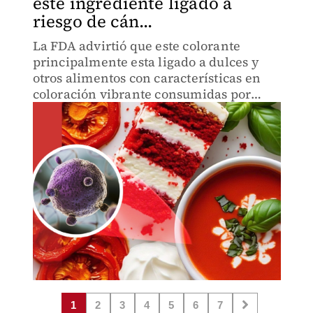
este ingrediente ligado a
riesgo de cán...
La FDA advirtió que este colorante
principalmente esta ligado a dulces y
otros alimentos con características en
coloración vibrante consumidas por
niños.
1
2
3
4
5
6
7