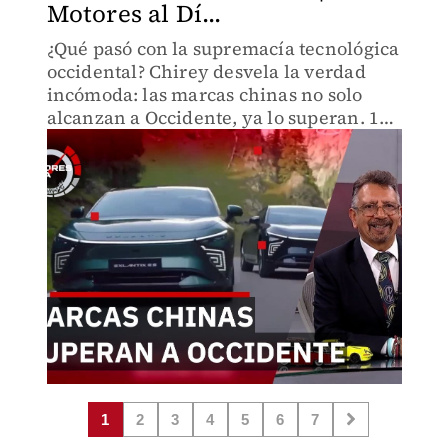
Motores al Dí...
¿Qué pasó con la supremacía tecnológica
occidental? Chirey desvela la verdad
incómoda: las marcas chinas no solo
alcanzan a Occidente, ya lo superan. 15
vehículos nuevos, innovaciones que
cambian reglas. ¿Dónde estaban los ojos
del mercado global?
1
2
3
4
5
6
7