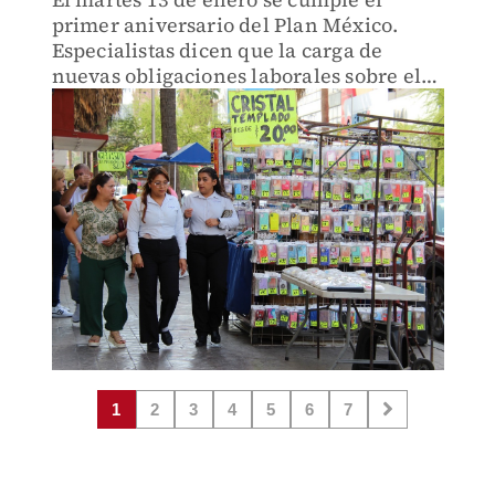
primer aniversario del Plan México.
Especialistas dicen que la carga de
nuevas obligaciones laborales sobre el
empleo formal podría frenar a las
pymes y limitar el cumplimiento de las
metas laborales rumbo a 2030.
1
2
3
4
5
6
7