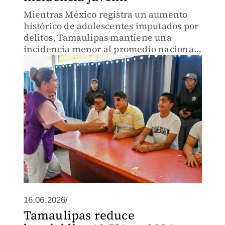
Mientras México registra un aumento
histórico de adolescentes imputados por
delitos, Tamaulipas mantiene una
incidencia menor al promedio nacional
y cuenta con una de las mayores
capacidades de internamiento para
jóvenes, de acuerdo con el Inegi.
16.06.2026/
Tamaulipas reduce