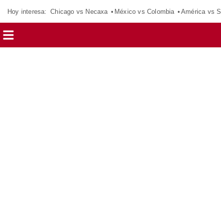
Hoy interesa:
Chicago vs Necaxa
México vs Colombia
América vs S