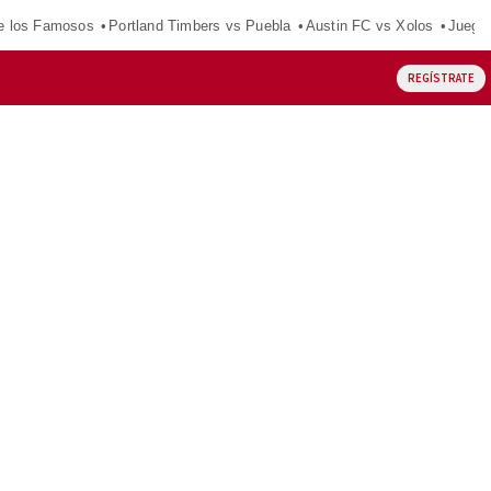
e los Famosos
Portland Timbers vs Puebla
Austin FC vs Xolos
Juego
REGÍSTRATE