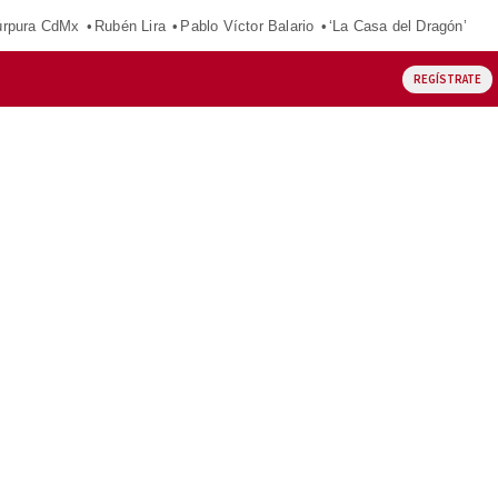
púrpura CdMx
Rubén Lira
Pablo Víctor Balario
‘La Casa del Dragón’
REGÍSTRATE