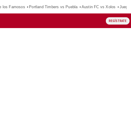
e los Famosos
Portland Timbers vs Puebla
Austin FC vs Xolos
Juego
REGÍSTRATE