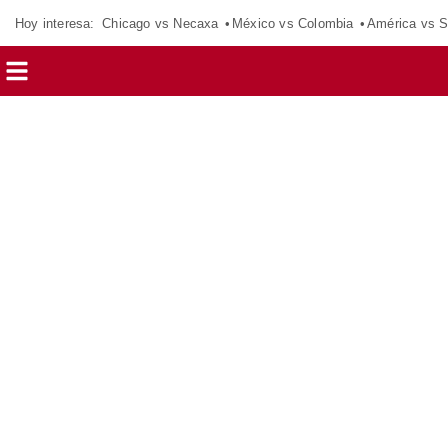
Hoy interesa:
Chicago vs Necaxa
México vs Colombia
América vs S