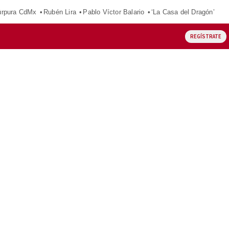
púrpura CdMx
Rubén Lira
Pablo Víctor Balario
‘La Casa del Dragón’
REGÍSTRATE