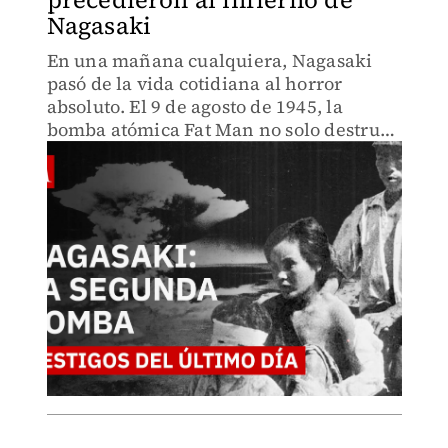
Nagasaki
En una mañana cualquiera, Nagasaki
pasó de la vida cotidiana al horror
absoluto. El 9 de agosto de 1945, la
bomba atómica Fat Man no solo destruyó
una ciudad: cambió la forma en que la
humanidad entendía su propio poder de
destrucción.