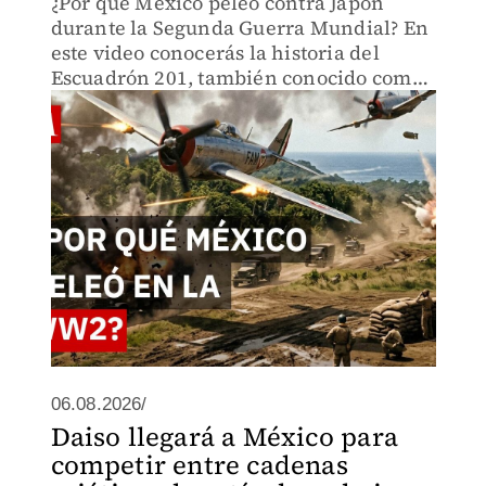
¿Por qué México peleó contra Japón
durante la Segunda Guerra Mundial? En
este video conocerás la historia del
Escuadrón 201, también conocido como
las Águilas Aztecas, la unidad mexicana
que combatió contra el Imperio japonés
en Filipinas.
06.08.2026/
Daiso llegará a México para
competir entre cadenas