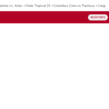
rlotte vs. Atlas
Onda Tropical 25
Columbus Crew vs Pachuca
Juegos
REGÍSTRATE