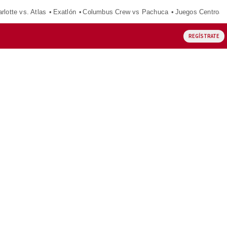
rlotte vs. Atlas
Exatlón
Columbus Crew vs Pachuca
Juegos Centroam
REGÍSTRATE