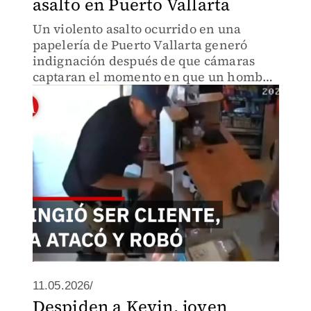
asalto en Puerto Vallarta
Un violento asalto ocurrido en una
papelería de Puerto Vallarta generó
indignación después de que cámaras
captaran el momento en que un hombre
fingió ser cliente para atacar a una joven
trabajadora de 18 años antes de cometer
un robo.
11.05.2026/
Despiden a Kevin, joven