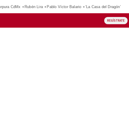
púrpura CdMx
Rubén Lira
Pablo Víctor Balario
‘La Casa del Dragón’
REGÍSTRATE