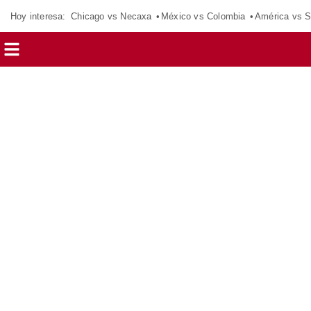
Hoy interesa:
Chicago vs Necaxa
México vs Colombia
América vs S