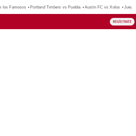
e los Famosos
Portland Timbers vs Puebla
Austin FC vs Xolos
Juego
REGÍSTRATE