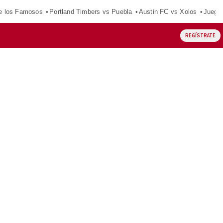
e los Famosos
Portland Timbers vs Puebla
Austin FC vs Xolos
Juego
REGÍSTRATE