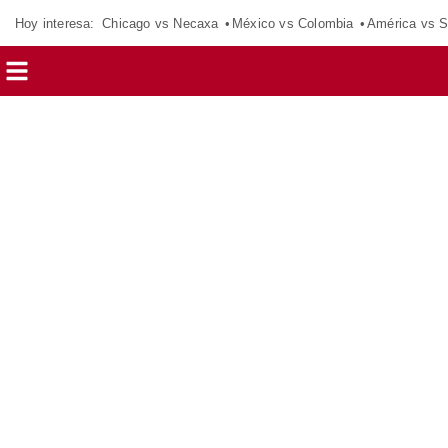
Hoy interesa:
Chicago vs Necaxa
México vs Colombia
América vs S