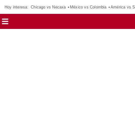
Hoy interesa:
Chicago vs Necaxa
México vs Colombia
América vs S