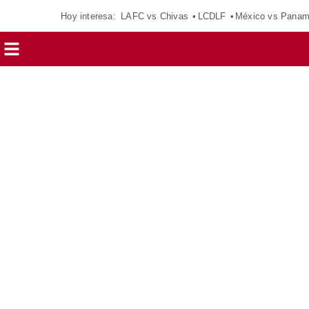
Hoy interesa:
LAFC vs Chivas
LCDLF
México vs Pana