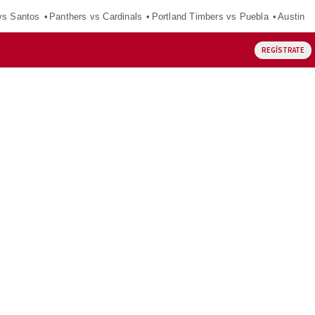
vs Santos
Panthers vs Cardinals
Portland Timbers vs Puebla
Austin F
REGÍSTRATE