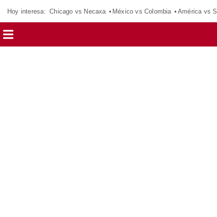
Hoy interesa:
Chicago vs Necaxa
México vs Colombia
América vs S