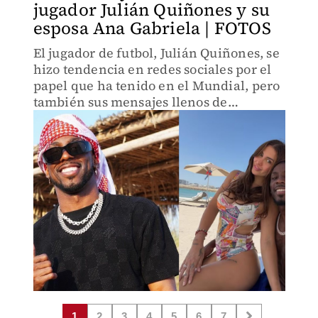
jugador Julián Quiñones y su
esposa Ana Gabriela | FOTOS
El jugador de futbol, Julián Quiñones, se
hizo tendencia en redes sociales por el
papel que ha tenido en el Mundial, pero
también sus mensajes llenos de
congruencia; sin embargo, muchos
quieren saber cómo es su vida privada.
1
2
3
4
5
6
7