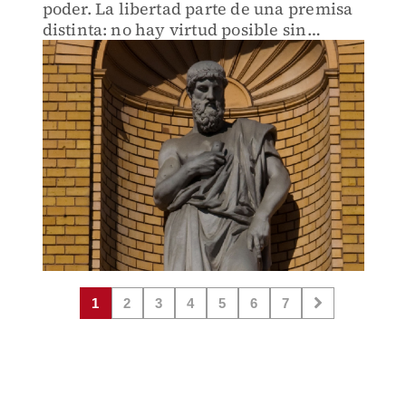
poder. La libertad parte de una premisa
distinta: no hay virtud posible sin
conocer el mal.
1
2
3
4
5
6
7