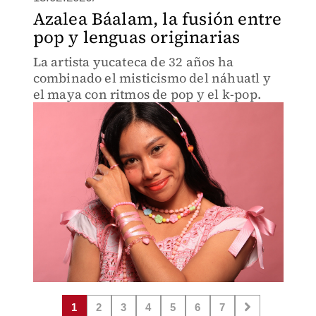
Azalea Báalam, la fusión entre
pop y lenguas originarias
La artista yucateca de 32 años ha
combinado el misticismo del náhuatl y
el maya con ritmos de pop y el k-pop.
1
2
3
4
5
6
7