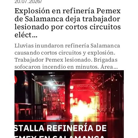
20.07.2026/
Explosión en refinería Pemex
de Salamanca deja trabajador
lesionado por cortos circuitos
eléct...
Lluvias inundaron refinería Salamanca
causando cortos circuitos y explosión.
Trabajador Pemex lesionado. Brigadas
sofocaron incendio en minutos. Área
permanecerá inoperante semanas.
Descubre qué falló en protocolos de
seguridad.