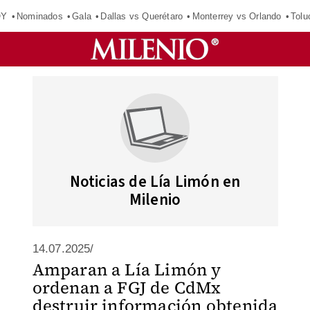
OY
Nominados
Gala
Dallas vs Querétaro
Monterrey vs Orlando
Tolu
Noticias de Lía Limón en
Milenio
14.07.2025/
Amparan a Lía Limón y
ordenan a FGJ de CdMx
destruir información obtenida