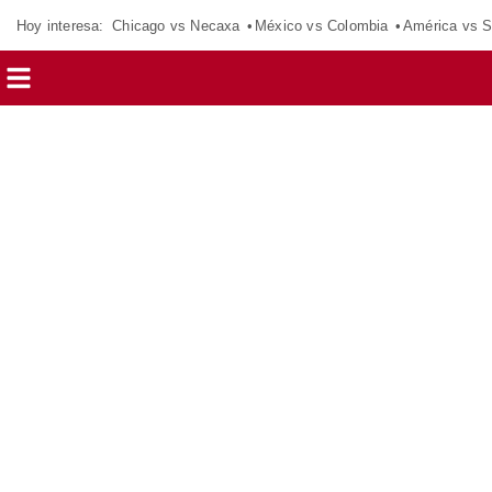
Hoy interesa:
Chicago vs Necaxa
México vs Colombia
América vs S