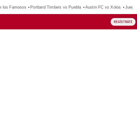
e los Famosos
Portland Timbers vs Puebla
Austin FC vs Xolos
Juego
REGÍSTRATE