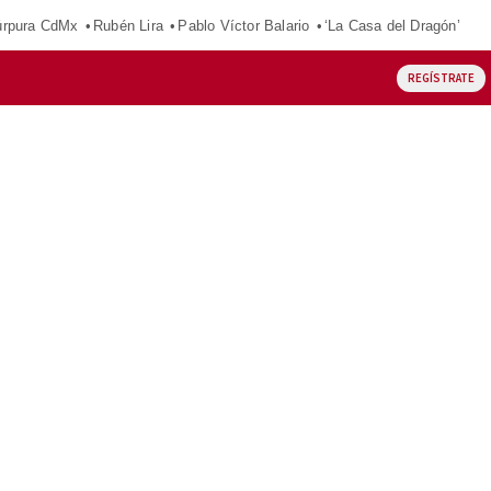
púrpura CdMx
Rubén Lira
Pablo Víctor Balario
‘La Casa del Dragón’
REGÍSTRATE