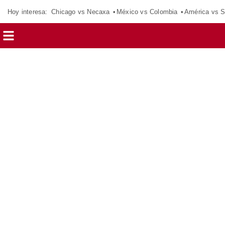
Hoy interesa:
Chicago vs Necaxa
México vs Colombia
América vs S