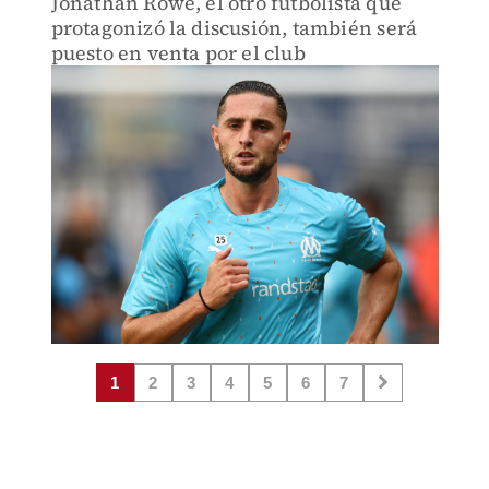
Jonathan Rowe, el otro futbolista que
protagonizó la discusión, también será
puesto en venta por el club
1
2
3
4
5
6
7