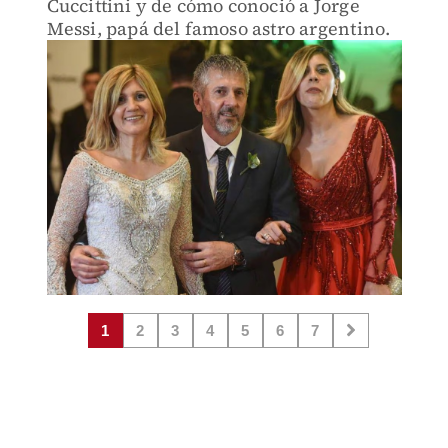
Cuccittini y de cómo conoció a Jorge
Messi, papá del famoso astro argentino.
1
2
3
4
5
6
7