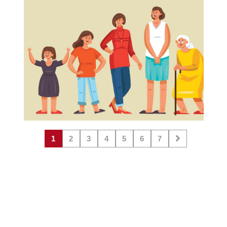
grave de salud.
1
2
3
4
5
6
7