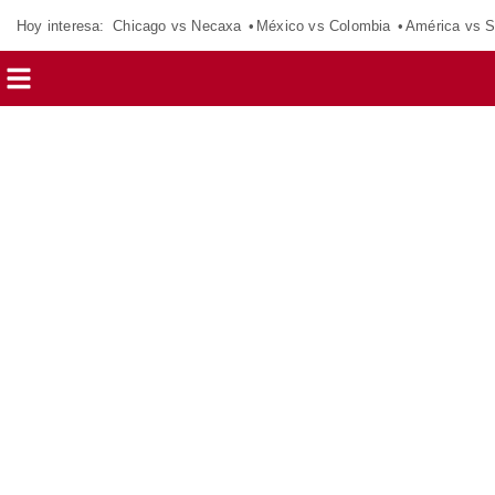
Hoy interesa:
Chicago vs Necaxa
México vs Colombia
América vs S