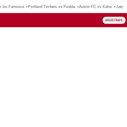
e los Famosos
Portland Timbers vs Puebla
Austin FC vs Xolos
Juego
REGÍSTRATE