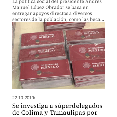
La política social del presidente Andrés
Manuel López Obrador se basa en
entregar apoyos directos a diversos
sectores de la población, como las becas
a estudiantes, destinadas para que los
jóvenes no abandonen sus estudios.
22.10.2019/
Se investiga a súperdelegados
de Colima y Tamaulipas por