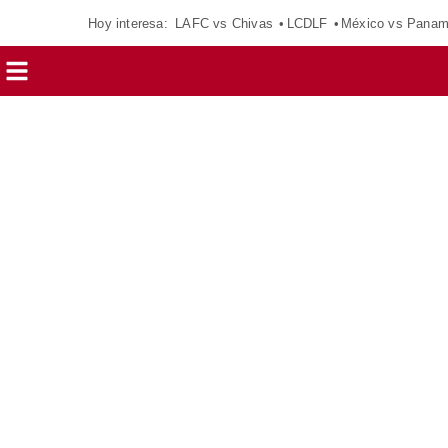
Hoy interesa:
LAFC vs Chivas
LCDLF
México vs Pana