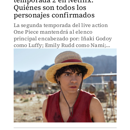
Quiénes son todos los
personajes confirmados
La segunda temporada del live action
One Piece mantendrá al elenco
principal encabezado por: Iñaki Godoy
como Luffy; Emily Rudd como Nami;
Mackenyu como Zoro; Jacob Romero
como Usopp; y Taz Skylar como Sanji.