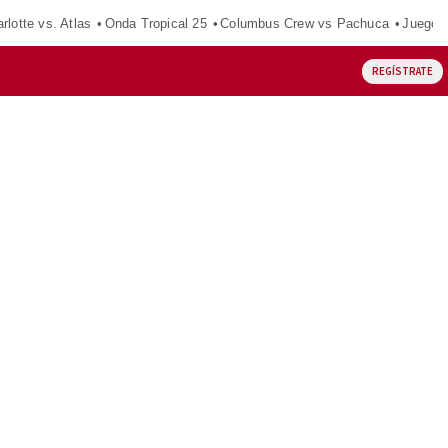
rlotte vs. Atlas
Onda Tropical 25
Columbus Crew vs Pachuca
Juegos
REGÍSTRATE