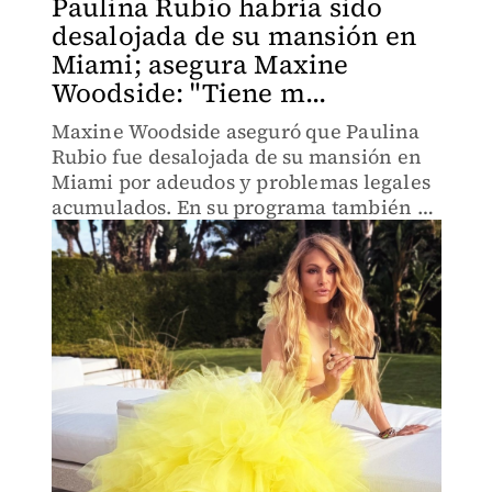
Paulina Rubio habría sido
desalojada de su mansión en
Miami; asegura Maxine
Woodside: "Tiene m...
Maxine Woodside aseguró que Paulina
Rubio fue desalojada de su mansión en
Miami por adeudos y problemas legales
acumulados. En su programa también se
destacó que la cantante habría perdido
gran parte de su dinero en abogados por
sus disputas personal