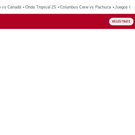
o vs Canadá
Onda Tropical 25
Columbus Crew vs Pachuca
Juegos Ce
REGÍSTRATE