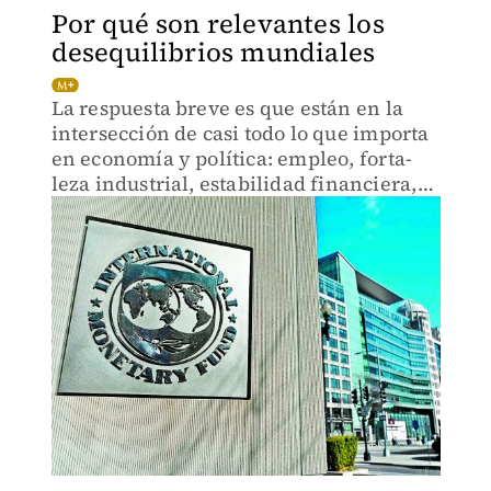
Por qué son relevantes los
desequilibrios mundiales
La res­puesta breve es que están en la
inter­sec­ción de casi todo lo que importa
en eco­no­mía y polí­tica: empleo, for­ta­
leza indus­trial, estabilidad financiera,
normas fis­ca­les y gestión del tipo de
cambio